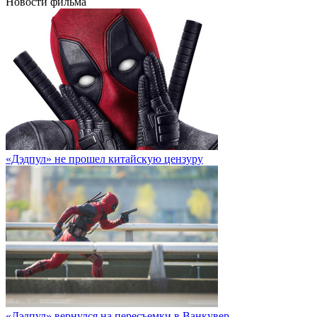
Новости фильма
«Дэдпул» не прошел китайскую цензуру
«Дэдпул» вернулся на пересъемки в Ванкувер