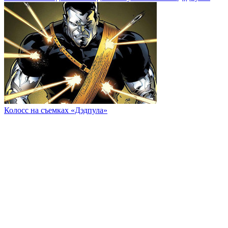
Колосс на съемках «Дэдпула»