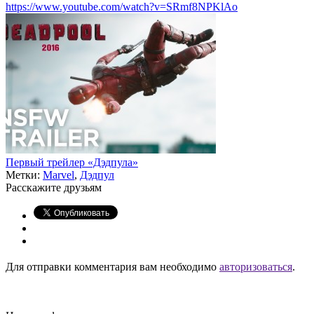
https://www.youtube.com/watch?v=SRmf8NPKlAo
Первый трейлер «Дэдпула»
Метки:
Marvel
,
Дэдпул
Расскажите друзьям
Для отправки комментария вам необходимо
авторизоваться
.