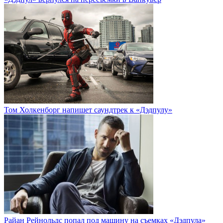
Том Холкенборг напишет саундтрек к «Дэдпулу»
Райан Рейнольдс попал под машину на съемках «Дэдпула»