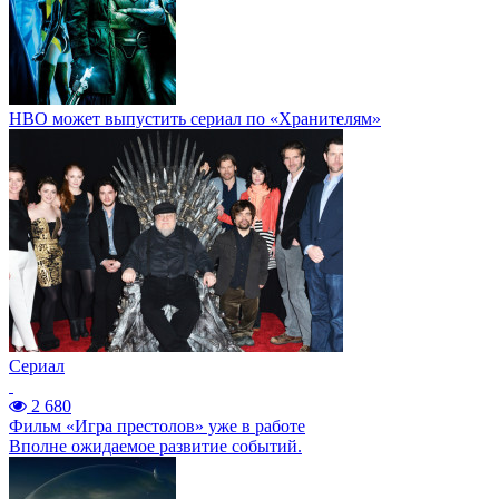
HBO может выпустить сериал по «Хранителям»
Сериал
2 680
Фильм «Игра престолов» уже в работе
Вполне ожидаемое развитие событий.