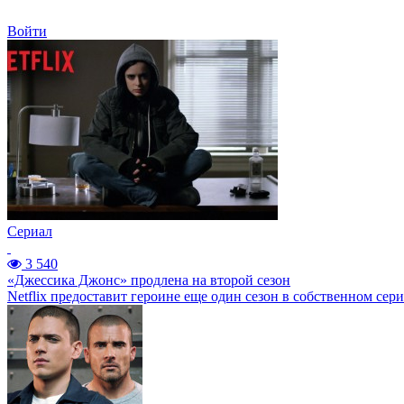
Войти
Сериал
3 540
«Джессика Джонс» продлена на второй сезон
Netflix предоставит героине еще один сезон в собственном сери