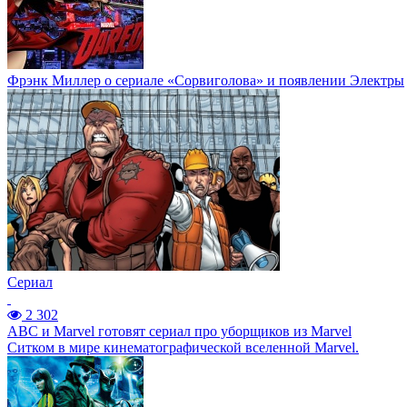
Фрэнк Миллер о сериале «Сорвиголова» и появлении Электры
Сериал
2 302
ABC и Marvel готовят сериал про уборщиков из Marvel
Ситком в мире кинематографической вселенной Marvel.