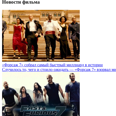
Новости фильма
«Форсаж 7» собрал самый быстрый миллиард в истории
Случилось то, чего и стоило ожидать — «Форсаж 7» взорвал м