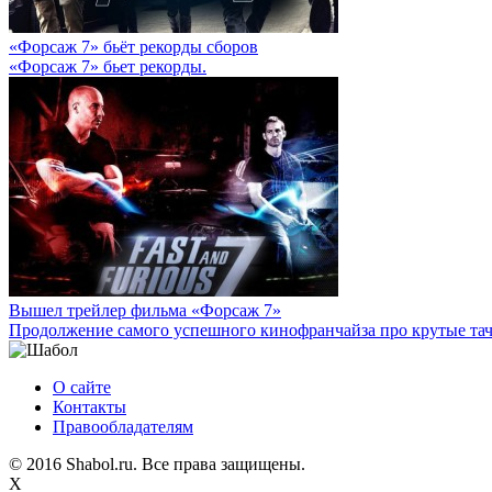
«Форсаж 7» бьёт рекорды сборов
«Форсаж 7» бьет рекорды.
Вышел трейлер фильма «Форсаж 7»
Продолжение самого успешного кинофранчайза про крутые тач
О сайте
Контакты
Правообладателям
© 2016 Shabol.ru. Все права защищены.
X