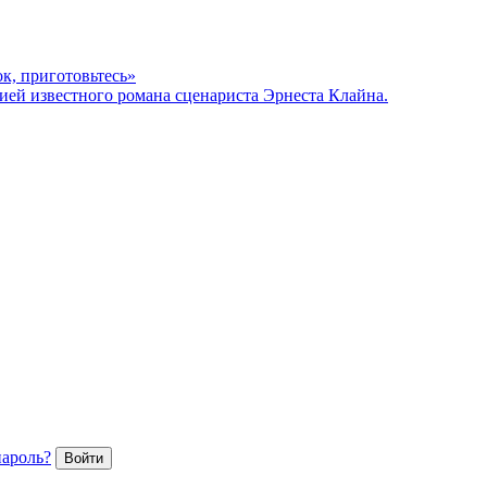
к, приготовьтесь»
ией известного романа сценариста Эрнеста Клайна.
пароль?