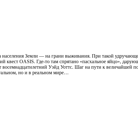
ина населения Земли — на грани выживания. При такой удручаю
й квест OASIS. Где-то там спрятано «пасхальное яйцо», дарую
 восемнадцатилетний Уэйд Уоттс. Шаг на пути к величайшей поб
туальном, но и в реальном мире…