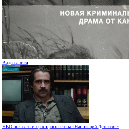
Видеозаписи
HBO показал тизер второго сезона «Настоящий Детектив»