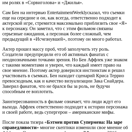
им ролях в «Сорвиголова» и «Джилья».
Сам Бен на интервью EntertainmentWeeklyсказал, что съемки
еще на середине и он, как всегда, ответственно подходит к
актерской игре, стремится максимально приблизить свое «Я»
к персонажу. Он заметил, что с этим фильмом связаны
серьезные ожидания, а персонаж более сложный, чем
предыдущий в «Исчезнувшей», поэтому он много работал.
Актер прошел массу проб, чтоб заполучить эту роль.
Создатели предупредили его об активных фанатах с
неоднозначными точками зрения. Но Бен Аффлек уже знаком
с такими моментами и уверен, что каждый имеет право на
свое мнение. Поэтому актер доверился инстинктам и решил
участвовать в съемках. Бен находит сценарий Криса Террио
превосходным, как и качество визуализации Зака Снайдера.
Заверил фанатов, что не брался бы за роль, не будучи
способным ее воплотить.
Заинтересованность в фильме означает, что люди ждут его
выхода. Аффлек ответственно подходит к истории персонажа
и своей работе, ведь супергерои – американские мифы.
После показа тизера «
Бэтмен против Супермена: На заре
справедливости
» многие скептики изменили свое мнение об