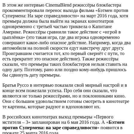
В этом же интервью CinemaBlend режиссёры блокбастера
прокомментировали перенос выхода фильма «Бэтмен против
Супермена: На заре справедливости» на март 2016 года, хотя
премьера должна была выйти на экранах кинотеатров
одновременно с третьей частью триквела о Капитане
Америке. Режиссёры сравнили такое действие с «игрой в
цыплёнка» (это такая игра, где два игрока одновременно
совершают какое-либо опасное действие. Например, когда два
автомобиля на полной скорости едут навстречу друг другу.
Проигравшим считается тот, кто первый свернёт с пути, то
есть прекратит это опасное действие). Также режиссёры
сказали, что премьеры таких блокбастеров нельзя ставить на
одну дату. Поэтому, рано или поздно кому-нибудь пришлось
бы сдвинуть дату премьеры.
Братья Руссо в интервью показали свой мирный настрой и в
конце всем пожелали успеха. Про себя они сказали, что
являются не только режиссёрами, но и поклонниками кино.
Они с большим удовольствием готовы смотреть в кинотеатре
те картины, которые радуют и вдохновляют их.
В российских кинотеатрах выход премьеры «Первого
мстителя – 3» запланирован на 6 мая 2016 года. А «
Бэтмен
против Супермена: на заре справедливости
» появится в
прокате 25 марта 2016 года.