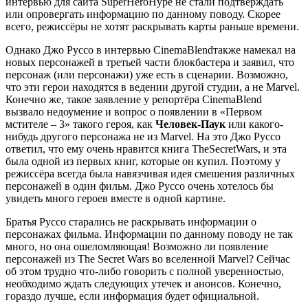
интервью для сайта SuperHeroHype не стали подтверждать
или опровергать информацию по данному поводу. Скорее
всего, режиссёры не хотят раскрывать карты раньше времени.
Однако Джо Руссо в интервью CinemaBlendтакже намекал на
новых персонажей в третьей части блокбастера и заявил, что
персонаж (или персонажи) уже есть в сценарии. Возможно,
что эти герои находятся в ведении другой студии, а не Marvel.
Конечно же, такое заявление у репортёра CinemaBlend
вызвало недоумение и вопрос о появлении в «Первом
мстителе – 3» такого героя, как
Человек-Паук
или какого-
нибудь другого персонажа не из Marvel. На это Джо Руссо
ответил, что ему очень нравится книга TheSecretWars, и эта
была одной из первых книг, которые он купил. Поэтому у
режиссёра всегда была навязчивая идея смешения различных
персонажей в один фильм. Джо Руссо очень хотелось бы
увидеть много героев вместе в одной картине.
Братья Руссо старались не раскрывать информации о
персонажах фильма. Информации по данному поводу не так
много, но она ошеломляющая! Возможно ли появление
персонажей из The Secret Wars во вселенной Marvel? Сейчас
об этом трудно что-либо говорить с полной уверенностью,
необходимо ждать следующих утечек и анонсов. Конечно,
гораздо лучше, если информация будет официальной.