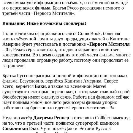
всевозможную информацию о съёмках, о съёмочной команде
и о персонажах фильма. Братья Руссо рассказали немного о
третьей части «Первого Мстителя».
Внимание! Ниже возможны спойлеры!
По источникам официального сайта ComicBook, большая
часть съёмочной группы двух предыдущих частей о Капитане
Америке будет участвовать в постановке «
Первого Мстителя
– 3
». Режиссёры отметили, что для итальянцев свойствен
консерватизм. Во время создания второй части фильма многие
люди проделали огромную работу, поэтому они продолжат её
в триквеле.
Братья Руссо не раскрыли полной информации о персонажах
фильма. Безусловно, вернётся Капитан Америка. Скорее
всего, вернётся
Баки
, а также во вселенной Marvel
существуют некоторые персонажи, с которыми главный герой
блокбастера имеет сильную связь. Работа над фильмом сейчас
идёт полным ходом, всё лето режиссёры фильма упорно
работали над броскостью идеи «Первого мстителя – 3».
Недавно актёр
Джереми Реннер
в интервью Collider намекнул
на то, что в третьей части появится супергерой комиксов
Соколиный Глаз
. Чуть позже Джо и Энтони Руссо в