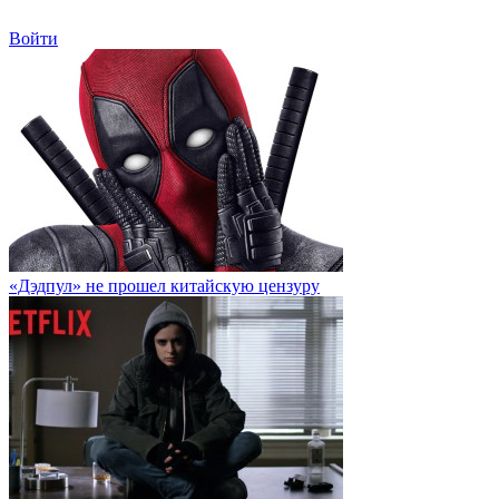
Войти
«Дэдпул» не прошел китайскую цензуру