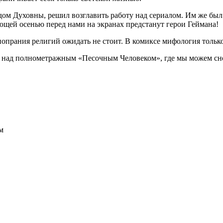
идом Духовны, решил возглавить работу над сериалом. Им же бы
ющей осенью перед нами на экранах предстанут герои Геймана!
опрания религий ожидать не стоит. В комиксе мифология только
 над полнометражным «Песочным Человеком», где мы можем сно
м