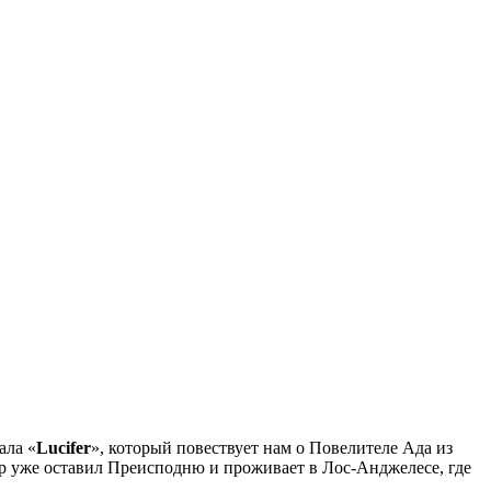
ала «
Lucifer
», который повествует нам о Повелителе Ада из
р уже оставил Преисподню и проживает в Лос-Анджелесе, где