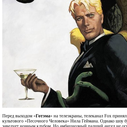
Перед выходом «
Готэма
» на телеэкраны, телеканал Fox принял
культового «Песочного Человека» Нила Геймана. Однако шоу б
заведует ночным клубом. Но амбициозный падший ангел не огр