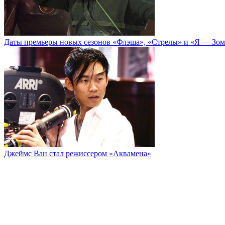
Даты премьеры новых сезонов «Флэша», «Стрелы» и «Я — Зо
Джеймс Ван стал режиссером «Аквамена»