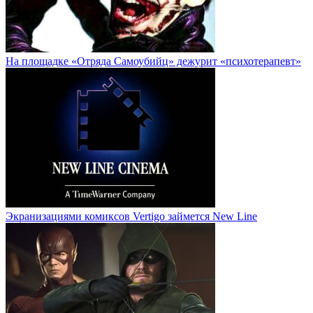
На площадке «Отряда Самоубийц» дежурит «психотерапевт»
Экранизациями комиксов Vertigo займется New Line