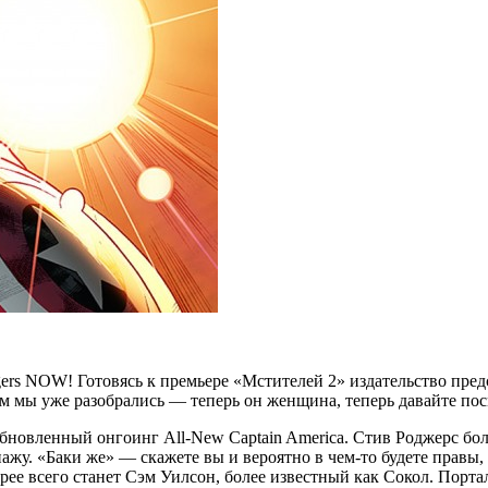
gers NOW! Готовясь к премьере «Мстителей 2» издательство пре
м мы уже разобрались — теперь он женщина, теперь давайте пос
бновленный онгоинг All-New Captain America. Стив Роджерс бол
нажу. «Баки же» — скажете вы и вероятно в чем-то будете правы
е всего станет Сэм Уилсон, более известный как Сокол. Портал 