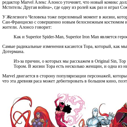
редактор Marvel Алекс Алонсо уточняет, что новый комикс дол
Мститель: Другая война», где одну из ролей как раз и играл С
У Железного Человека тоже переломный момент в жизни, которы
Сан-Франциско с совершенно новым белоснежным костюмом и 
жители. Алонсо говорит:
Как и Superior Spider-Man, Superior Iron Man является геро
Самые радикальные изменения касаются Тора, который, как мы
Дотермана.
Из-за причин, о которых мы расскажем в Original Sin, То
Тором. В жизни Тора есть несколько женщин, и одна из н
Marvel двигается в сторону популяризации персонажей, котор
что эта древняя раса может дебютировать в большом кино, по