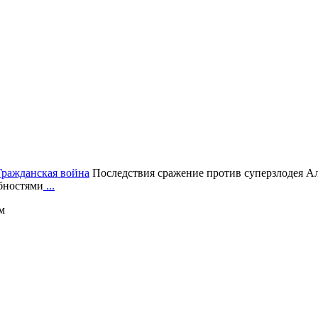
Гражданская война
Последствия сражение против суперзлодея А
бностями
...
м