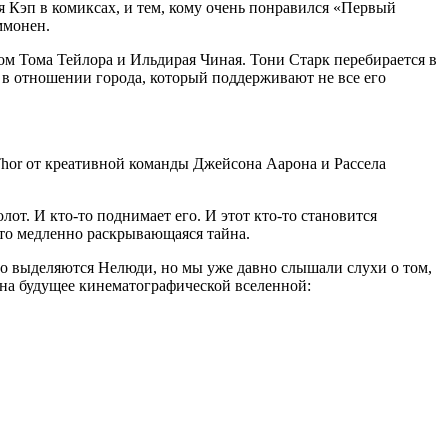
я Кэп в комиксах, и тем, кому очень понравился «Первый
ммонен.
вом Тома Тейлора и Ильдирая Чиная. Тони Старк перебирается в
 отношении города, который поддерживают не все его
Thor от креативной команды Джейсона Аарона и Рассела
лот. И кто-то поднимает его. И этот кто-то становится
 Это медленно раскрывающаяся тайна.
го выделяются Нелюди, но мы уже давно слышали слухи о том,
 на будущее кинематографической вселенной: