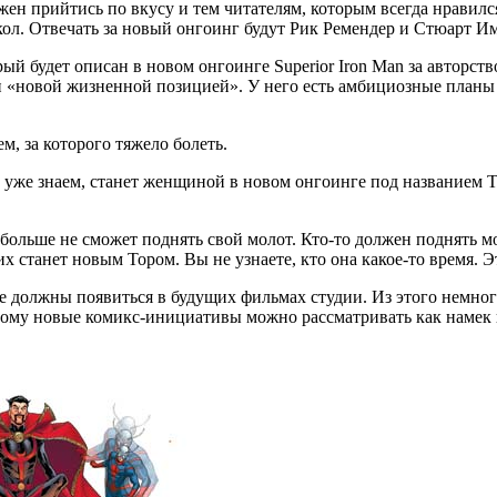
жен прийтись по вкусу и тем читателям, которым всегда нравилс
окол. Отвечать за новый онгоинг будут Рик Ремендер и Стюарт И
й будет описан в новом онгоинге Superior Iron Man за авторст
«новой жизненной позицией». У него есть амбициозные планы в
ем, за которого тяжело болеть.
 уже знаем, станет женщиной в новом онгоинге под названием 
р больше не сможет поднять свой молот. Кто-то должен поднять мо
их станет новым Тором. Вы не узнаете, кто она какое-то время.
ые должны появиться в будущих фильмах студии. Из этого немно
этому новые комикс-инициативы можно рассматривать как намек