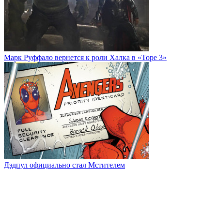
Марк Руффало вернется к роли Халка в «Торе 3»
Дэдпул официально стал Мстителем