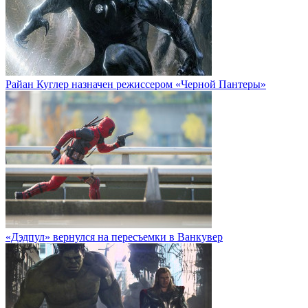
Райан Куглер назначен режиссером «Черной Пантеры»
«Дэдпул» вернулся на пересъемки в Ванкувер