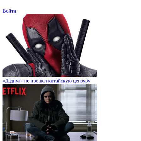
Войти
«Дэдпул» не прошел китайскую цензуру