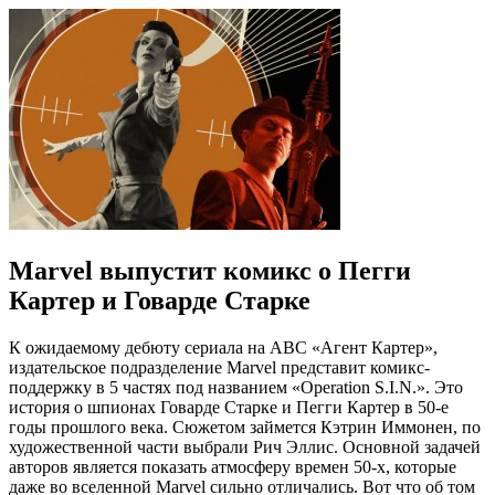
Marvel выпустит комикс о Пегги
Картер и Говарде Старке
К ожидаемому дебюту сериала на АВС «Агент Картер»,
издательское подразделение Marvel представит комикс-
поддержку в 5 частях под названием «Operation S.I.N.». Это
история о шпионах Говарде Старке и Пегги Картер в 50-е
годы прошлого века. Сюжетом займется Кэтрин Иммонен, по
художественной части выбрали Рич Эллис. Основной задачей
авторов является показать атмосферу времен 50-х, которые
даже во вселенной Marvel сильно отличались. Вот что об том