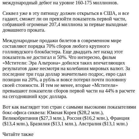
международный дебют на уровне 160-175 миллионов.
Сиквел уже в эту пятницу должен открыться в США, и все
гадают, сможет ли он превзойти показатель первой части,
собравшей огромные 207,4 миллиона за первые выходные
домашнего проката.
Международные продажи билетов в современном мире
составляют порядка 70% сборов любого крупного
голливудского блокбастера. Еще двадцать лет назад этот
показатель не достигал и 50%. Что интересно, фильм
«Мстители: Эра Альтрона» добился таких впечатляющих
результатов даже несмотря на колебания мировых валют. За
последние три года доллар значительно подрос, евро сдал
позиции на 20%, а рубль и вовсе потерял почти половину
своей стоимости. И тем не менее, вторые «Мстители»
превышают показатели сборов первой части на 44% в расчете
на сегодняшний курс доллара.
Вот как выглядит топ стран с самыми высокими показателями
бокс-офиса сиквела: Южная Корея ($28,2 млн.),
Великобритания ($27,3 млн.), Россия ($16,2 млн.), Франция
($13,4 млн.), Бразилия ($13,1 млн.), Австралия ($13,1 млн.)
Читайте также