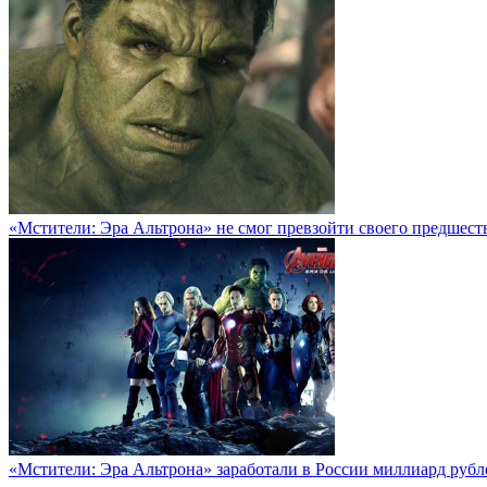
«Мстители: Эра Альтрона» не смог превзойти своего предшест
«Мстители: Эра Альтрона» заработали в России миллиард рубл