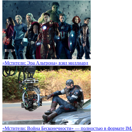
«Мстители: Эра Альтрона» взял миллиард
«Мстители: Война Бесконечности» — полностью в формате I