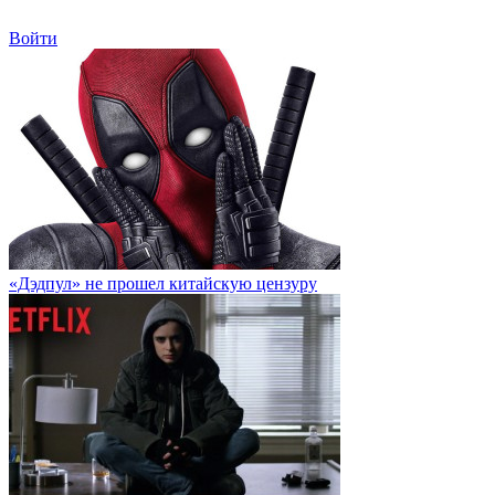
Войти
«Дэдпул» не прошел китайскую цензуру