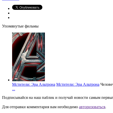
Упомянутые фильмы
Мстители: Эра Альтрона
Мстители: Эра Альтрона
Челове
...
Подписывайся на наш паблик и получай новости самым первы
Для отправки комментария вам необходимо
авторизоваться
.