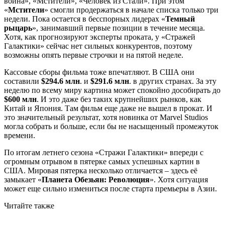
война», «Мстители», «Человек из Стали». При этом
«
Мстители
» смогли продержаться в начале списка только три
недели. Пока остается в бесспорных лидерах «
Темный
рыцарь
», занимавший первые позиции в течение месяца.
Хотя, как прогнозируют эксперты проката, у «Стражей
Галактики» сейчас нет сильных конкурентов, поэтому
возможны опять первые строчки и на пятой неделе.
Кассовые сборы фильма тоже впечатляют. В США они
составили
$294.6 млн
. и
$291.6 млн
. в других странах. За эту
неделю по всему миру картина может спокойно дособирать до
$600 млн
. И это даже без таких крупнейших рынков, как
Китай и Япония. Там фильм еще даже не вышел в прокат. И
это значительный результат, хотя новинка от Marvel Studios
могла собрать и больше, если бы не насыщенный промежуток
времени.
По итогам летнего сезона «Стражи Галактики» впереди с
огромным отрывом в пятерке самых успешных картин в
США. Мировая пятерка несколько отличается – здесь её
замыкает «
Планета Обезьян: Революция
». Хотя ситуация
может еще сильно измениться после старта премьеры в Азии.
Читайте также