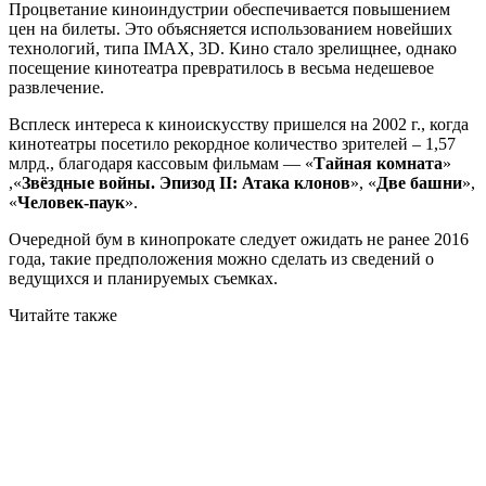
Процветание киноиндустрии обеспечивается повышением
цен на билеты. Это объясняется использованием новейших
технологий, типа IMAX, 3D. Кино стало зрелищнее, однако
посещение кинотеатра превратилось в весьма недешевое
развлечение.
Всплеск интереса к киноискусству пришелся на 2002 г., когда
кинотеатры посетило рекордное количество зрителей – 1,57
млрд., благодаря кассовым фильмам — «
Тайная комната
»
,«
Звёздные войны. Эпизод II: Атака клонов
», «
Две башни
»,
«
Человек-паук
».
Очередной бум в кинопрокате следует ожидать не ранее 2016
года, такие предположения можно сделать из сведений о
ведущихся и планируемых съемках.
Читайте также