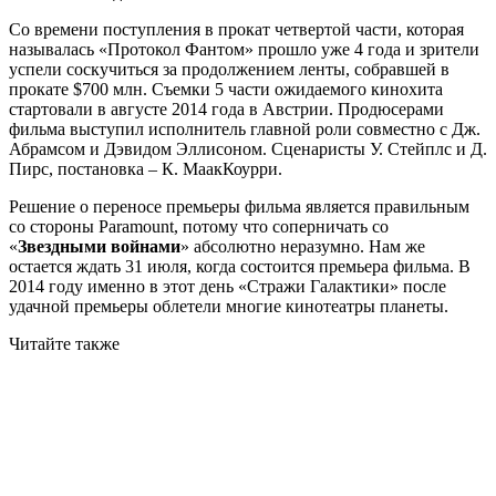
Со времени поступления в прокат четвертой части, которая
называлась «Протокол Фантом» прошло уже 4 года и зрители
успели соскучиться за продолжением ленты, собравшей в
прокате $700 млн. Съемки 5 части ожидаемого кинохита
стартовали в августе 2014 года в Австрии. Продюсерами
фильма выступил исполнитель главной роли совместно с Дж.
Абрамсом и Дэвидом Эллисоном. Сценаристы У. Стейплс и Д.
Пирс, постановка – К. МаакКоурри.
Решение о переносе премьеры фильма является правильным
со стороны Paramount, потому что соперничать со
«
Звездными войнами
» абсолютно неразумно. Нам же
остается ждать 31 июля, когда состоится премьера фильма. В
2014 году именно в этот день «Стражи Галактики» после
удачной премьеры облетели многие кинотеатры планеты.
Читайте также