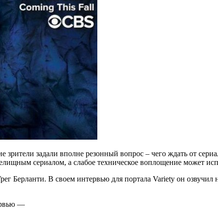
 зрители задали вполне резонный вопрос – чего ждать от сериа
релищным сериалом, а слабое техническое воплощение может ис
г Берланти. В своем интервью для портала Variety он озвучил 
ервью —