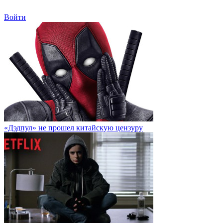
Войти
«Дэдпул» не прошел китайскую цензуру