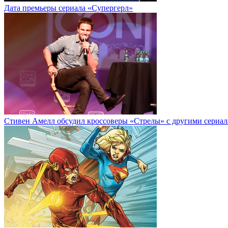
Дата премьеры сериала «Супергерл»
Стивен Амелл обсудил кроссоверы «Стрелы» с другими сериал