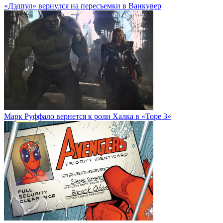
«Дэдпул» вернулся на пересъемки в Ванкувер
Марк Руффало вернется к роли Халка в «Торе 3»