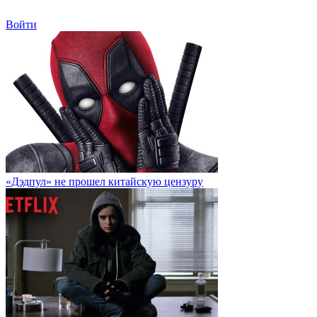
Войти
«Дэдпул» не прошел китайскую цензуру