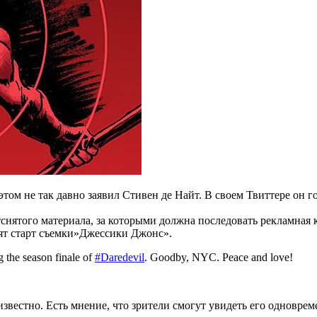
ом не так давно заявил Стивен де Найт. В своем Твиттере он го
тснятого материала, за которыми должна последовать рекламная 
тят старт съемки»Джессики Джонс».
g the season finale of
#Daredevil
. Goodby, NYC. Peace and love!
вестно. Есть мнение, что зрители смогут увидеть его одноврем