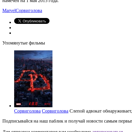
намечен на 1 мая 2015 года.
Marvel
Сорвиголова
Упомянутые фильмы
Сорвиголова
Сорвиголова
Слепой адвокат обнаруживает, 
Подписывайся на наш паблик и получай новости самым первы
Для отправки комментария вам необходимо
авторизоваться
.