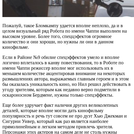
Пожалуй, такое Бломкампу удается вполне неплохо, да и в
целом визуальный ряд Робота по имени Чаппи выполнен на
высоком уровне. Более того, спеццэфектов огромное
количество и они хороши, но нужны ли они в данном
кинофильме.
Если в Районе №9 обилие спецэффектов умело и вполне
логично вплеталось в канву повествования, то в Роботе по
имени Чаппи режиссер вполне мог использовать их в
меньшем количестве акцентировав внимание на некоторых
размышлениях автора, выражаемых главным героем и в этом
бы оказалась уникальность кино, но Нил решил действовать в
угоду зрителям, которым как недавно верно подметили в
оскароносном Бердмене, нужны только спецэффекты.
Еще более удручает факт наличия других великолепных
деталей, которые вполне могли дать кинофильму
популярность и речь тут совсем не про дуэт Хью Джекман и
Сигурни Уивер, который как раз является наиболее
прямолинейным и легким методом привлечь зрителя.
Персонажи этих актеров на самом деле не столь нужны