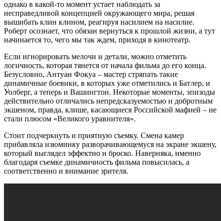
однако в какой-то момент устает наблюдать за
несправедливой концепцией окружающего мира, решая
вышибать клин клином, реагируя насилием на насилие.
Роберт осознает, что обязан вернуться к прошлой жизни, а тут
начинается то, чего мы так ждем, приходя в кинотеатр.
Если игнорировать мелочи и детали, можно отметить
логичность, которая тянется от начала фильма до его конца.
Безусловно, Антуан Фокуа – мастер стряпать такие
динамичные боевики, в которых уже отметились и Батлер, и
Уолберг, а теперь и Вашингтон. Некоторые моменты, эпизоды
действительно отличались непредсказуемостью и добротным
экшеном, правда, клише, касающиеся Российской мафией – не
стали плюсом «Великого уравнителя».
Стоит подчеркнуть и приятную съемку. Смена камер
прибавляла изюминку разворачивающемуся на экране экшену,
который выглядел эффектно и броско. Наверняка, именно
благодаря съемке динамичность фильма повысилась, а
соответственно и внимание зрителя.