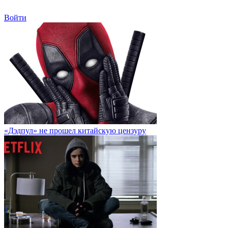
Войти
«Дэдпул» не прошел китайскую цензуру