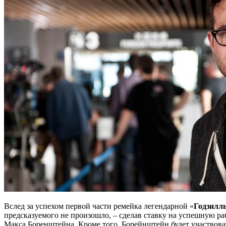
Вслед за успехом первой части ремейка легендарной «
Годзилл
предсказуемого не произошло, – сделав ставку на успешную р
Макса Боренштейна. Кроме того, Борейнштейн будет участвов