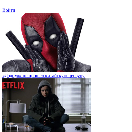
Войти
«Дэдпул» не прошел китайскую цензуру