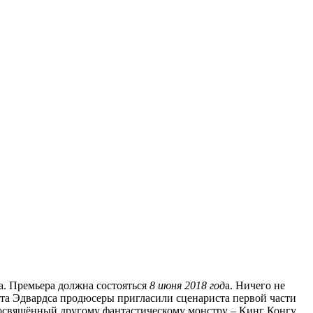
а. Премьера должна состояться
8 июня 2018 год
а. Ничего не
ета Эдвардса продюсеры пригласили сценариста первой части
посвящённый другому фантастическому монстру – Кинг Конгу,