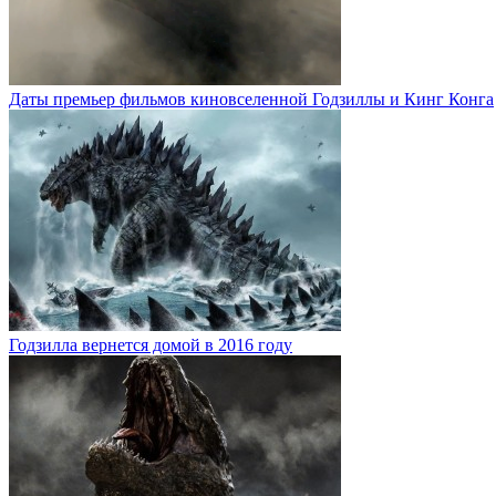
Даты премьер фильмов киновселенной Годзиллы и Кинг Конга
Годзилла вернется домой в 2016 году