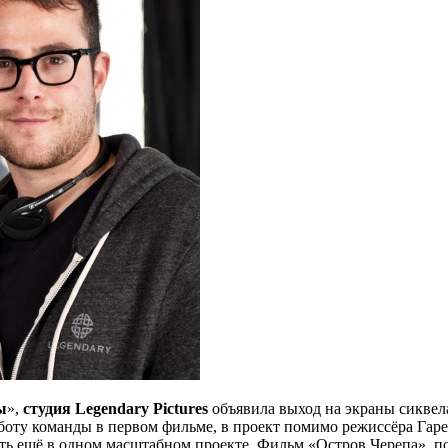
ы
»,
студия Legendary Pictures
объявила выход на экраны сиквел
аботу команды в первом фильме, в проект помимо режиссёра Гар
ать ещё в одном масштабном проекте. Фильм «Остров Черепа», 