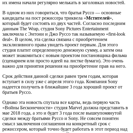
их имена начали регулярно мелькать в заголовках новостей.
В одном из них говориться, что братья Руссо — основные
кандидаты на пост режиссера триквела «
Мстителей
»,
который будет состоять из двух частей. Согласно последним
данным The Wrap, студия Sony Pictures Entertainment
заключила с Энтони и Джо Руссо так называемую «first-look
deal». В целом, эта сделка связана с приобретением
эксклюзивного права увидеть проект первым. Для этого
студия платит определенную денежную сумму, а затем она
может знакомиться с новым проектом постановщика фильма
(сценарием или просто идеей на листке бумаги). Это очень
важно для принятия решения на приобретение прав на него.
Срок действия данной сделки равен трем годам, которая
вступает в силу уже с апреля этого года. Компания Sony
надеется получить в ближайшие 3 года хороший проект от
братьев Руссо.
Однако эта новость спутала все карты, ведь первую часть
«Войны Бесконечности» студия Marvel должна представить в
мае 2018 года, а это и будет 3 года после вышеупомянутой
сделки между братьями Руссо и Sony. Не совсем понятен
смысл заключения соглашения на конкретный срок с
режиссером, который точно будет работать в этот период над