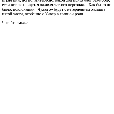
играл Бин, погиб. Интересно, какой ход придумает режиссер,
если все же придется оживлять этого персонажа. Как бы то ни
было, поклонники «Чужого» будут с нетерпением ожидать
пятой части, особенно с Уивер в главной роли.
Читайте также