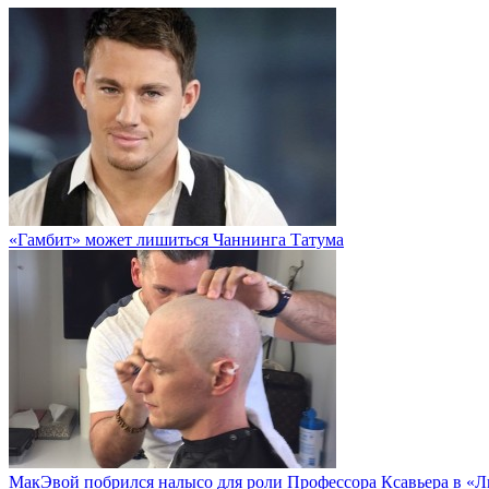
«Гамбит» может лишиться Чаннинга Татума
МакЭвой побрился налысо для роли Профессора Ксавьера в «