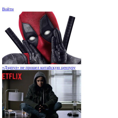
Войти
«Дэдпул» не прошел китайскую цензуру