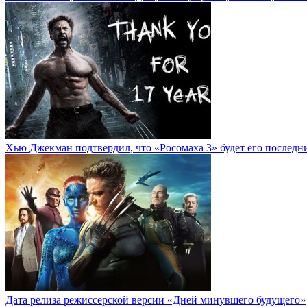
Хью Джекман подтвердил, что «Росомаха 3» будет его последн
Дата релиза режиссерской версии «Дней минувшего будущего»