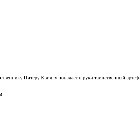
твеннику Питеру Квиллу попадает в руки таинственный артеф
м