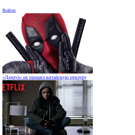
Войти
«Дэдпул» не прошел китайскую цензуру