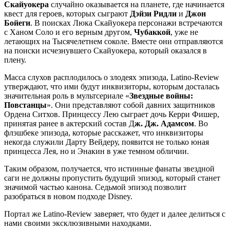
Скайуокера
случайно оказывается на планете, где начинается
квест для героев, которых сыграют
Дэйзи Ридли
и
Джон
Бойеги
. В поисках Люка Скайуокера персонажи встречаются
с Ханом Соло и его верным другом,
Чубаккой
, уже не
летающих на Тысячелетнем соколе. Вместе они отправляются
на поиски исчезнувшего Скайуокера, который оказался в
плену.
Масса слухов расплодилось о злодеях эпизода, Latino-Review
утверждают, что ими будут инквизиторы, которым досталась
значительная роль в мультсериале «
Звездные войны:
Повстанцы
». Они представляют собой давних защитников
Ордена Ситхов. Принцессу Лею сыграет дочь Керри Фишер,
принятая ранее в актерский состав Д
ж. Дж. Адамсом
. Во
флэшбеке эпизода, которые расскажет, что инквизиторы
некогда служили Дарту Вейдеру, появится не только юная
принцесса Лея, но и Энакин в уже темном обличии.
Таким образом, получается, что истинные фанаты звездной
саги не должны пропустить будущий эпизод, который станет
значимой частью канона. Седьмой эпизод позволит
разобраться в новом подходе Disney.
Портал же Latino-Review заверяет, что будет и далее делиться с
нами своими эксклюзивными находками.