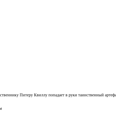
твеннику Питеру Квиллу попадает в руки таинственный артеф
м