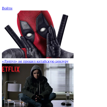
Войти
«Дэдпул» не прошел китайскую цензуру