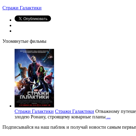
Стражи Галактики
Упомянутые фильмы
Стражи Галактики
Стражи Галактики
Отважному путешес
злодею Ронану, строящему коварные планы
...
Подписывайся на наш паблик и получай новости самым первы