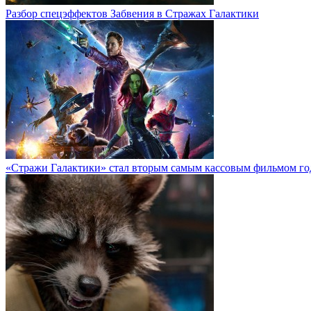
Разбор спецэффектов Забвения в Стражах Галактики
«Стражи Галактики» стал вторым самым кассовым фильмом го