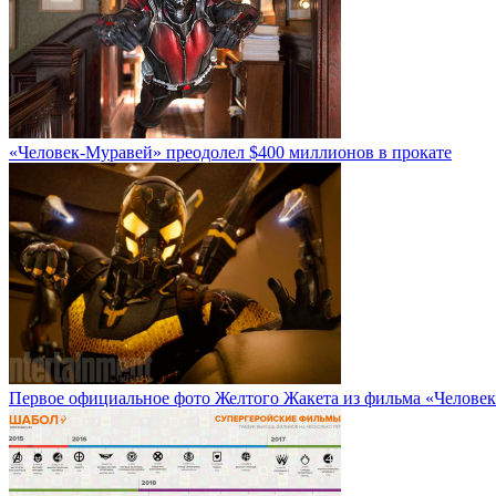
«Человек-Муравей» преодолел $400 миллионов в прокате
Первое официальное фото Желтого Жакета из фильма «Челове