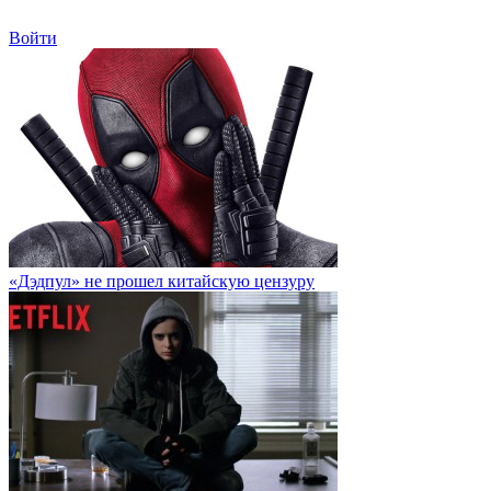
Войти
«Дэдпул» не прошел китайскую цензуру