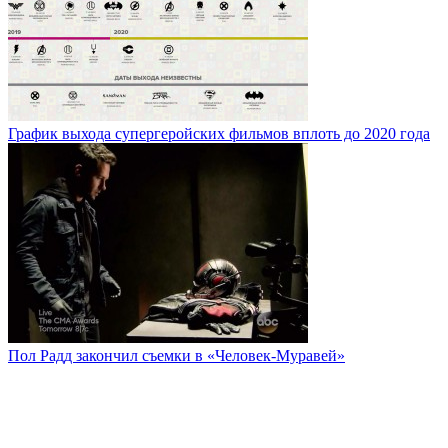
График выхода супергеройских фильмов вплоть до 2020 года
Пол Радд закончил съемки в «Человек-Муравей»