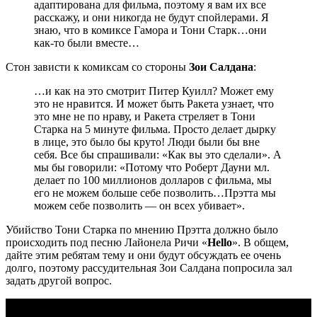
адаптирована для фильма, поэтому я вам их все
расскажу, и они никогда не будут спойлерами. Я
знаю, что в комиксе Гамора и Тони Старк…они
как-то были вместе…
Стон зависти к комиксам со стороны
Зои Салдана
:
…и как на это смотрит Питер Куилл? Может ему
это не нравится. И может быть Ракета узнает, что
это мне не по нраву, и Ракета стреляет в Тони
Старка на 5 минуте фильма. Просто делает дырку
в лице, это было бы круто! Люди были бы вне
себя. Все бы спрашивали: «Как вы это сделали». А
мы бы говорили: «Потому что Роберт Дауни мл.
делает по 100 миллионов долларов с фильма, мы
его не можем больше себе позволить…Прэтта мы
можем себе позволить — он всех убивает».
Убийство Тони Старка по мнению Прэтта должно было
происходить под песню Лайонела Ричи «
Hello
». В общем,
дайте этим ребятам тему и они будут обсуждать ее очень
долго, поэтому рассудительная Зои Салдана попросила зал
задать другой вопрос.