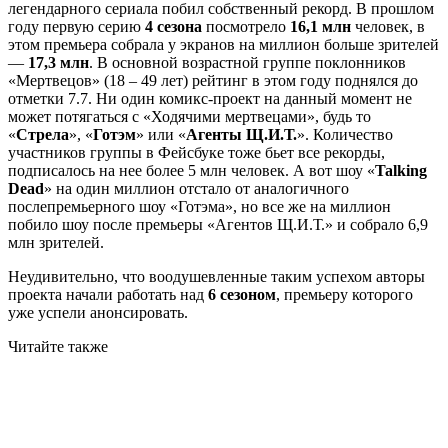
легендарного сериала побил собственный рекорд. В прошлом
году первую серию
4 сезона
посмотрело
16,1 млн
человек, в
этом премьера собрала у экранов на миллион больше зрителей
—
17,3 млн
. В основной возрастной группе поклонников
«Мертвецов» (18 – 49 лет) рейтинг в этом году поднялся до
отметки 7.7. Ни один комикс-проект на данный момент не
может потягаться с «Ходячими мертвецами», будь то
«
Стрела
», «
Готэм
» или «
Агенты Щ.И.Т.
». Количество
участников группы в Фейсбуке тоже бьет все рекорды,
подписалось на нее более 5 млн человек. А вот шоу «
Talking
Dead
» на один миллион отстало от аналогичного
послепремьерного шоу «Готэма», но все же на миллион
побило шоу после премьеры «Агентов Щ.И.Т.» и собрало 6,9
млн зрителей.
Неудивительно, что воодушевленные таким успехом авторы
проекта начали работать над
6 сезоном
, премьеру которого
уже успели анонсировать.
Читайте также