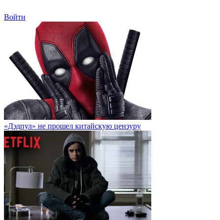
Войти
«Дэдпул» не прошел китайскую цензуру