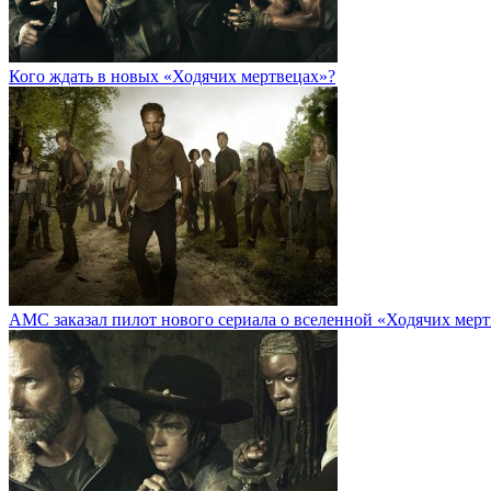
Кого ждать в новых «Ходячих мертвецах»?
AMC заказал пилот нового сериала о вселенной «Ходячих мер